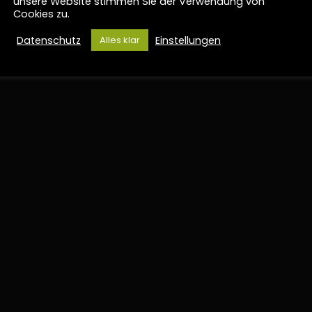
passt.
unsere Website stimmen Sie der Verwendung von
Cookies zu.
Datenschutz
Einstellungen
Alles klar
UNG.
BAULEITUNG.
DIGITAL.