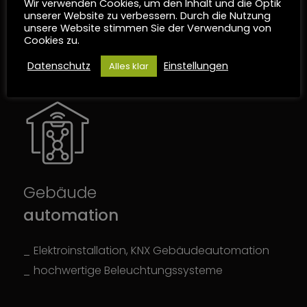
Wir verwenden Cookies, um den Inhalt und die Optik
unserer Website zu verbessern. Durch die Nutzung
Medientechnik für Konferenz und
unsere Website stimmen Sie der Verwendung von
Besprechungsräume
Cookies zu.
Datenschutz
Einstellungen
Alles klar
Gebäude
automation
Elektroinstallation, KNX Gebäudeautomation
hochwertige Beleuchtungssysteme