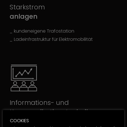
Starkstrom
anlagen
kundeneigene Trafostation
Ladeinfrastruktur für Elektromobilität
Informations- und
Kommunikationstechnik
COOKIES
zukunftssichere IT-Infrastruktur