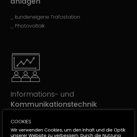
anlagen
kundeneigene Trafostation
Photovoltaik
Informations- und
Kommunikationstechnik
zukunftssichere IT-Infrastruktur
COOKIES
Medientechnik für Konferenz und
Wir verwenden Cookies, um den Inhalt und die Optik
unserer Website zu verbessern. Durch die Nutzung